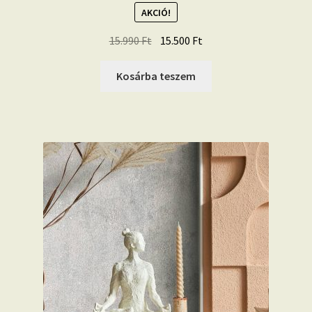
AKCIÓ!
Original
Current
15.990
Ft
15.500
Ft
price
price
was:
is:
Kosárba teszem
15.990 Ft.
15.500 Ft.