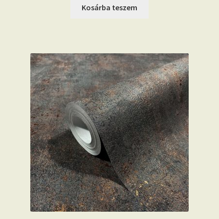
was:
is:
Kosárba teszem
15.590 Ft.
13.790 Ft.