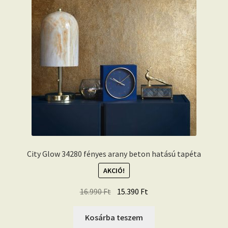
City Glow 34280 fényes arany beton hatású tapéta
AKCIÓ!
Original
Current
16.990
Ft
15.390
Ft
price
price
was:
is:
Kosárba teszem