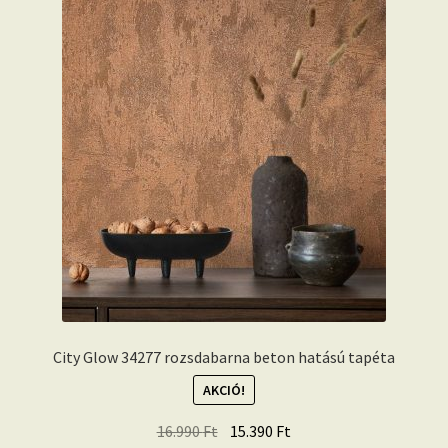
City Glow 34277 rozsdabarna beton hatású tapéta
AKCIÓ!
Original
Current
16.990
Ft
15.390
Ft