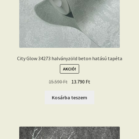
City Glow 34273 halványzöld beton hatású tapéta
AKCIÓ!
Original
Current
15.590
Ft
13.790
Ft
price
price
was:
is:
Kosárba teszem
15.590 Ft.
13.790 Ft.