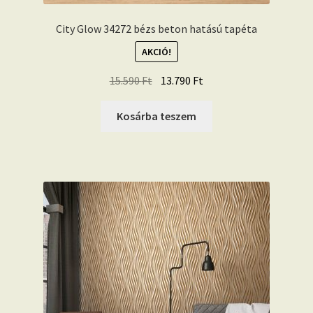
City Glow 34272 bézs beton hatású tapéta
AKCIÓ!
Original
Current
15.590
Ft
13.790
Ft
price
price
was:
is:
Kosárba teszem
15.590 Ft.
13.790 Ft.