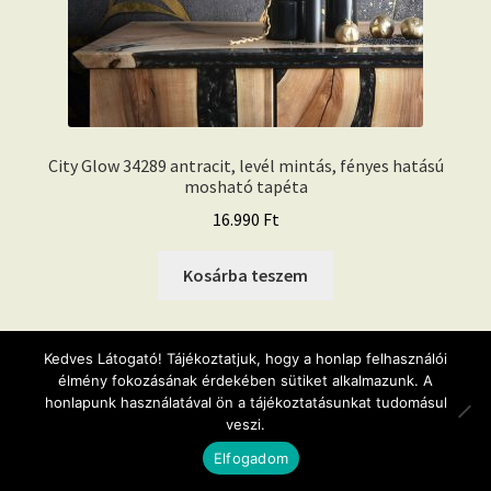
City Glow 34289 antracit, levél mintás, fényes hatású
mosható tapéta
16.990
Ft
Kosárba teszem
Kedves Látogató! Tájékoztatjuk, hogy a honlap felhasználói
élmény fokozásának érdekében sütiket alkalmazunk. A
honlapunk használatával ön a tájékoztatásunkat tudomásul
veszi.
0
Elfogadom
Keresés
Keresés