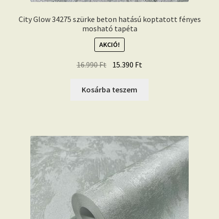
City Glow 34275 szürke beton hatású koptatott fényes
mosható tapéta
AKCIÓ!
Original
Current
16.990
Ft
15.390
Ft
price
price
was:
is:
Kosárba teszem
16.990 Ft.
15.390 Ft.