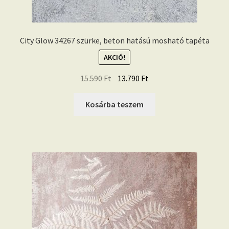
City Glow 34267 szürke, beton hatású mosható tapéta
AKCIÓ!
Original
Current
15.590
Ft
13.790
Ft
price
price
was:
is:
Kosárba teszem
15.590 Ft.
13.790 Ft.