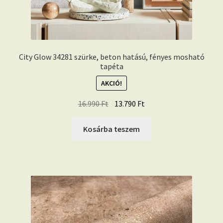
City Glow 34281 szürke, beton hatású, fényes mosható
tapéta
AKCIÓ!
Original
Current
16.990
Ft
13.790
Ft
price
price
was:
is:
Kosárba teszem
16.990 Ft.
13.790 Ft.