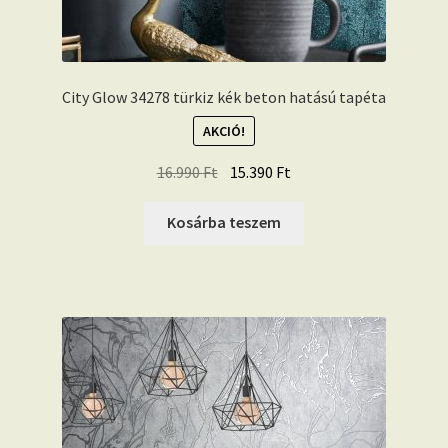
City Glow 34278 türkiz kék beton hatású tapéta
AKCIÓ!
Original
Current
16.990
Ft
15.390
Ft
price
price
was:
is:
Kosárba teszem
16.990 Ft.
15.390 Ft.