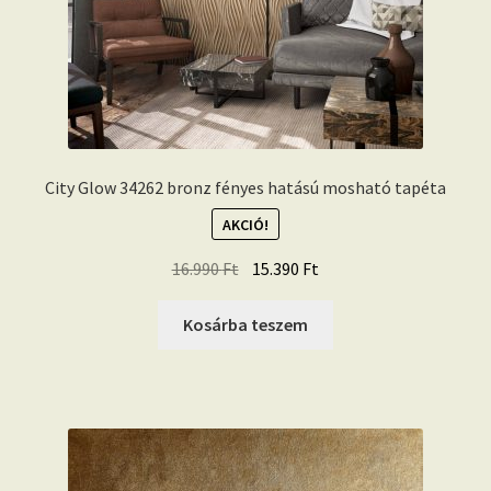
City Glow 34262 bronz fényes hatású mosható tapéta
AKCIÓ!
Original
Current
16.990
Ft
15.390
Ft
price
price
was:
is:
Kosárba teszem
16.990 Ft.
15.390 Ft.