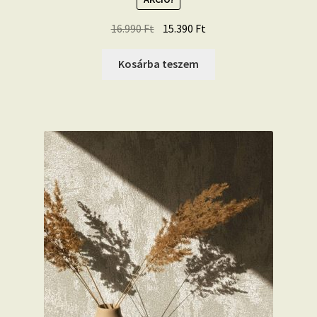
Original
Current
16.990
Ft
15.390
Ft
price
price
was:
is:
Kosárba teszem
16.990 Ft.
15.390 Ft.