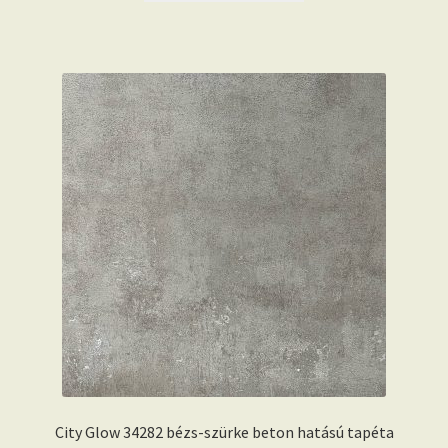
16.990 Ft.
15.390 Ft.
City Glow 34282 bézs-szürke beton hatású tapéta