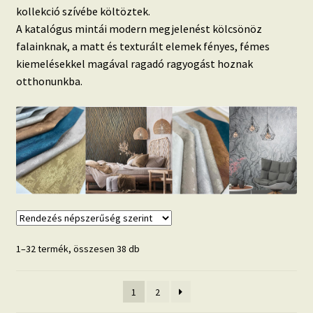
kollekció szívébe költöztek.
Beton hatású tapéták
A katalógus mintái modern megjelenést kölcsönöz
falainknak, a matt és texturált elemek fényes, fémes
Kapcsolat
kiemelésekkel magával ragadó ragyogást hoznak
otthonunkba.
Sorted
1–32 termék, összesen 38 db
by
popularity
1
2