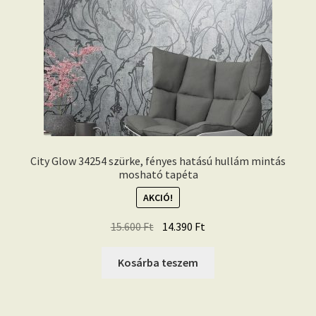
City Glow 34254 szürke, fényes hatású hullám mintás
mosható tapéta
AKCIÓ!
Original
Current
15.600
Ft
14.390
Ft
price
price
was:
is:
Kosárba teszem
15.600 Ft.
14.390 Ft.