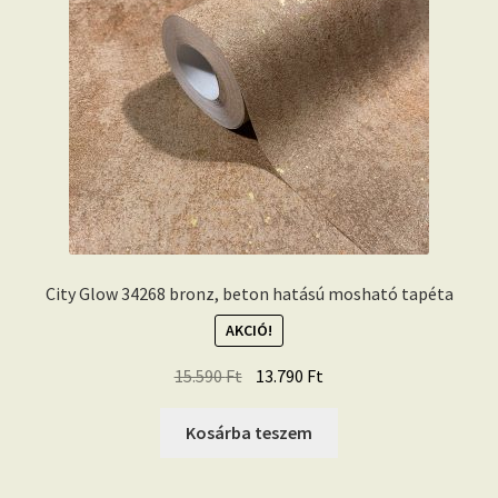
City Glow 34268 bronz, beton hatású mosható tapéta
AKCIÓ!
Original
Current
15.590
Ft
13.790
Ft
price
price
was:
is:
Kosárba teszem
15.590 Ft.
13.790 Ft.