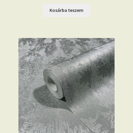
price
price
was:
is:
Kosárba teszem
16.990 Ft.
15.390 Ft.