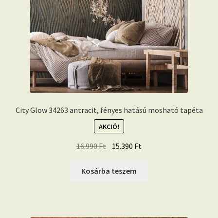
City Glow 34263 antracit, fényes hatású mosható tapéta
AKCIÓ!
Original
Current
16.990
Ft
15.390
Ft
price
price
was:
is:
Kosárba teszem
16.990 Ft.
15.390 Ft.