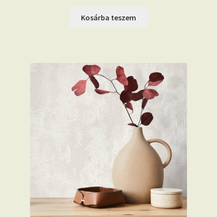
price
price
was:
is:
Kosárba teszem
15.600 Ft.
14.390 Ft.