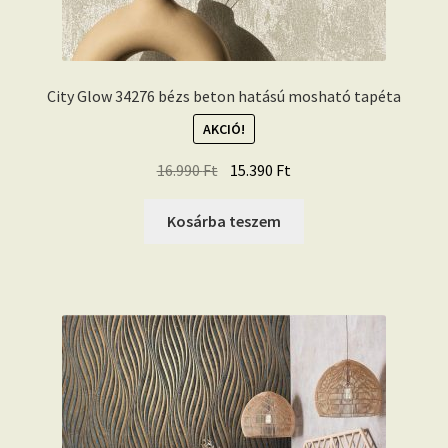
City Glow 34276 bézs beton hatású mosható tapéta
AKCIÓ!
Original
Current
16.990
Ft
15.390
Ft
price
price
was:
is:
Kosárba teszem
16.990 Ft.
15.390 Ft.