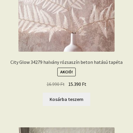
City Glow 34279 halvány rózsaszín beton hatású tapéta
AKCIÓ!
Original
Current
16.990
Ft
15.390
Ft
price
price
was:
is:
Kosárba teszem
16.990 Ft.
15.390 Ft.