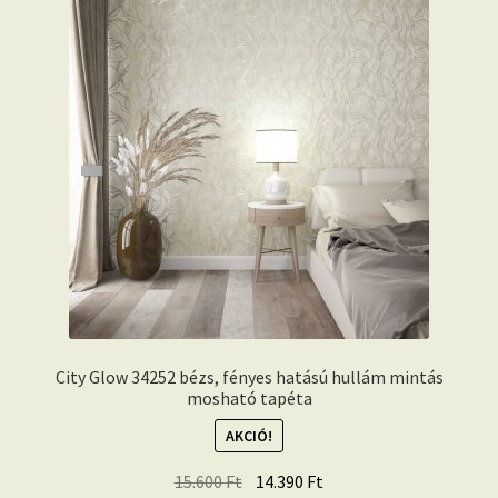
City Glow 34252 bézs, fényes hatású hullám mintás
mosható tapéta
AKCIÓ!
Original
Current
15.600
Ft
14.390
Ft