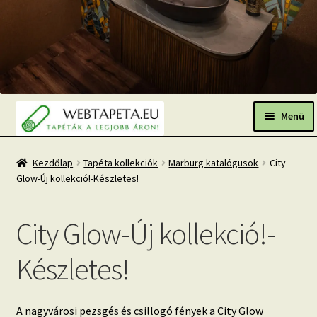
Ugrás
Kilépés
a
a
Menü
navigációhoz
tartalomba
Főoldal
Kezdőlap
Tapéta kollekciók
Marburg katalógusok
City
Glow-Új kollekció!-Készletes!
Népszerű tapéták
Fresh Up-2026 TOP TREND
City Glow-Új kollekció!-
Tapéta BLOG
Készletes!
Mi az a fotótapéta?
Tapétázási tanácsok
A nagyvárosi pezsgés és csillogó fények a City Glow