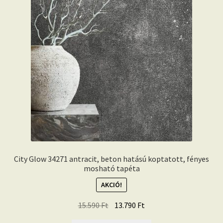
City Glow 34271 antracit, beton hatású koptatott, fényes
mosható tapéta
AKCIÓ!
Original
Current
15.590
Ft
13.790
Ft
price
price